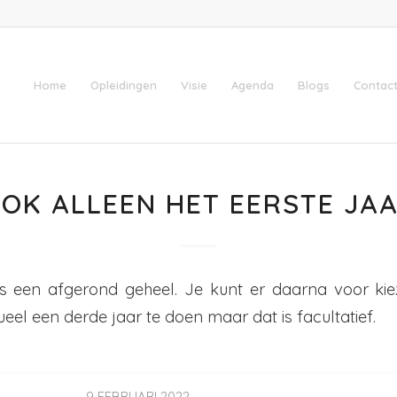
Home
Opleidingen
Visie
Agenda
Blogs
Contact
OOK ALLEEN HET EERSTE JA
 is een afgerond geheel. Je kunt er daarna voor k
eel een derde jaar te doen maar dat is facultatief.
9 FEBRUARI 2022