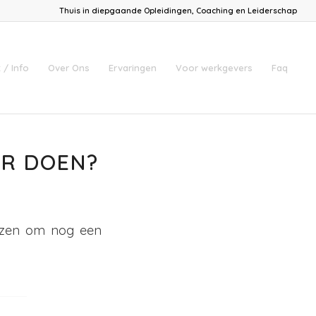
Thuis in diepgaande Opleidingen, Coaching en Leiderschap
 / Info
Over Ons
Ervaringen
Voor werkgevers
Faq
AR DOEN?
iezen om nog een