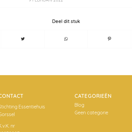
Deel dit stuk
CONTACT
CATEGORIEËN
Blog
Stichting Essentiehuis
Geen categorie
Gorssel
K.v.K. nr